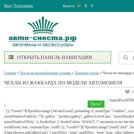
$
€
Вход
|
Регистрация
Валюта:
Р
ОТКРЫТЬ ПАНЕЛЬ НАВИГАЦИИ
Главная
»
Чехлы на автомобильные сидения
»
Тканевые чехлы
» Чехлы из жаккарда 
ЧЕХЛЫ ИЗ ЖАККАРДА ПО МОДЕЛИ АВТОМОБИЛЯ
Д
', buttonPrevHTML
New!
' }); /*zoom*/ $('#product-image').elevateZoom({ preloading: 0, zoomType: "window", cu
zoomWindowFadeOut: 750, gallery : "product-gallery", galleryActiveClass: "zoomThu
zoomWindowOffety: -1, borderSize: 1, borderColour: '#e5e5e5', /* uncoment in use tint tint: tr
scrollZoom: true, constrainType: 'width' }); /*combi*/ $("#product-image").bind("click", func
$.fancybox(ez.getGalleryList(), { prevEffect : 'none', nextEffect : 'none', loop : false, helpers : 