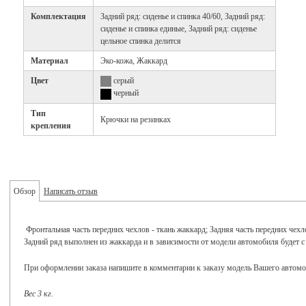
Комплектация
Задний ряд: сиденье и спинка 40/60, Задний ряд:
сиденье и спинка единые, Задний ряд: сиденье
цельное спинка делится
Материал
Эко-кожа, Жаккард
Цвет
серый
черный
Тип
Крючки на резинках
крепления
Обзор
Написать отзыв
Фронтальная часть передних чехлов - ткань жаккард; Задняя часть передних чехл
Задний ряд выполнен из жаккарда и в зависимости от модели автомобиля будет с 
При оформлении заказа напишите в комментарии к заказу модель Вашего автомоби
Вес 3 кг.