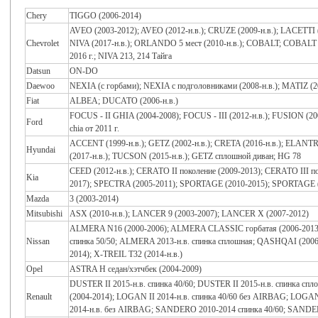
Chery
TIGGO (2006-2014)
AVEO (2003-2012); AVEO (2012-н.в.); CRUZE (2009-н.в.); LACETTI 
Chevrolet
NIVA (2017-н.в.); ORLANDO 5 мест (2010-н.в.); COBALT; COBALT 
2016 г.; NIVA 213, 214 Тайга
Datsun
ON-DO
Daewoo
NEXIA (с горбами); NEXIA с подголовниками (2008-н.в.); MATIZ (20
Fiat
ALBEA; DUCATO (2006-н.в.)
FOCUS - II GHIA (2004-2008); FOCUS - III (2012-н.в.); FUSION (
Ford
chia от 2011 г.
ACCENT (1999-н.в.); GETZ (2002-н.в.); CRETA (2016-н.в.); ELANT
Hyundai
(2017-н.в.); TUCSON (2015-н.в.); GETZ сплошной диван; HG 78
CEED (2012-н.в.); CERATO II поколение (2009-2013); CERATO III пок
Kia
2017); SPECTRA (2005-2011); SPORTAGE (2010-2015); SPORTAGE (201
Mazda
3 (2003-2014)
Mitsubishi
ASX (2010-н.в.); LANCER 9 (2003-2007); LANCER X (2007-2012)
ALMERA N16 (2000-2006); ALMERA CLASSIC горбатая (2006-2013
Nissan
спинка 50/50; ALMERA 2013-н.в. спинка сплошная; QASHQAI (2006
2014); X-TREIL T32 (2014-н.в.)
Opel
ASTRA H седан/хэтчбек (2004-2009)
DUSTER II 2015-н.в. спинка 40/60; DUSTER II 2015-н.в. спинка с
Renault
(2004-2014); LOGAN II 2014-н.в. спинка 40/60 без AIRBAG; LOGAN
2014-н.в. без AIRBAG; SANDERO 2010-2014 спинка 40/60; SANDER