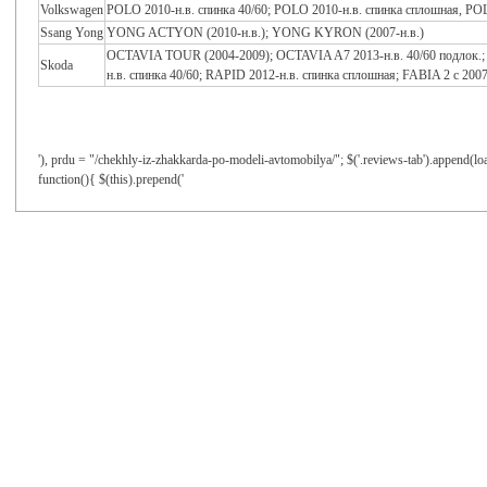
Volkswagen
POLO 2010-н.в. спинка 40/60; POLO 2010-н.в. спинка сплошная, POL
Ssang Yong
YONG ACTYON (2010-н.в.); YONG KYRON (2007-н.в.)
OCTAVIA TOUR (2004-2009); OCTAVIA A7 2013-н.в. 40/60 подлок.; 
Skoda
н.в. спинка 40/60; RAPID 2012-н.в. спинка сплошная; FABIA 2 c 2007
'), prdu = "/chekhly-iz-zhakkarda-po-modeli-avtomobilya/"; $('.reviews-tab').append(loa
function(){ $(this).prepend('