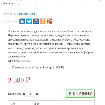
return false; });
Категории:
Тканевые чехлы
Поделиться:
Чехлы из ткани жаккард произведены по лекалам Вашего автомобиля.
Передние сиденья спереди ткань жаккард, задняя часть выполнена из
экокожи или кож.зама с карманом на молнии. На фото образец, ткань
может иметь другой узор, но дизайн подобный. Черные бока, средняя
часть в точку, черточку и т.п. как правило темно-серого цвета в
зависимости от того какая ткань в данный момент в наличии на фабрике
производителя.
Артикул:
модельные
Установка чехлов Салон (5 мест) (+
1 900
)
₽
3 300
₽
Количество:
Вес
3 кг