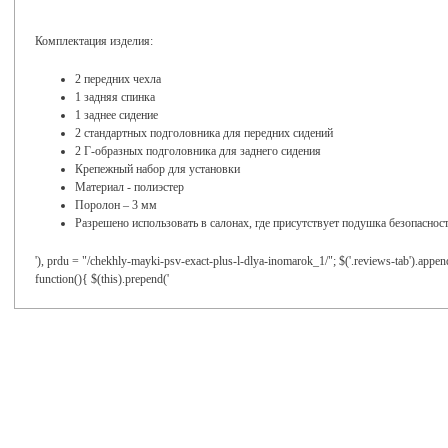
Комплектация изделия:
2 передних чехла
1 задняя спинка
1 заднее сидение
2 стандартных подголовника для передних сидений
2 Г-образных подголовника для заднего сидения
Крепежный набор для установки
Материал - полиэстер
Поролон – 3 мм
Разрешено использовать в салонах, где присутствует подушка безопасност
'), prdu = "/chekhly-mayki-psv-exact-plus-l-dlya-inomarok_1/"; $('.reviews-tab').append
function(){ $(this).prepend('