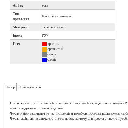
Airbag
есть
Тип
Крючки на резинках
крепления
Материал
Ткань полиэстер
Бренд
PSV
Цвет
красный
оранжевый
серый
синий
Обзор
Написать отзыв
Стильный салон автомобиля без лишних затрат способны создать чехлы-майки PS
маек поддерживает стильный дизайн.
Чехлы майки защищают те части сидений автомобиля, которые подвержены наиб
Чехлы-майки легко снимаются и одеваются, поэтому они просты в чистке и удобн