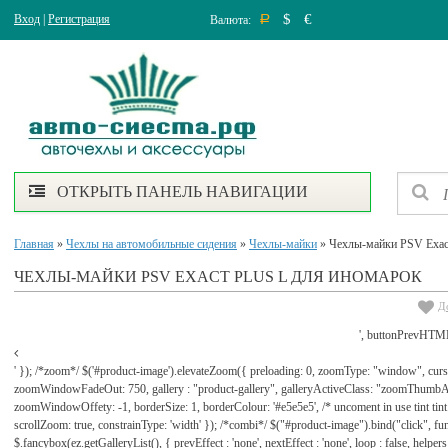
$
€
Вход
|
Регистрация
Валюта:
Р
ОТКРЫТЬ ПАНЕЛЬ НАВИГАЦИИ
Главная
»
Чехлы на автомобильные сидения
»
Чехлы-майки
» Чехлы-майки PSV Exact
ЧЕХЛЫ-МАЙКИ PSV EXACT PLUS L ДЛЯ ИНОМАРОК
Д
', buttonPrevHTML
' }); /*zoom*/ $('#product-image').elevateZoom({ preloading: 0, zoomType: "window", cu
zoomWindowFadeOut: 750, gallery : "product-gallery", galleryActiveClass: "zoomThu
zoomWindowOffety: -1, borderSize: 1, borderColour: '#e5e5e5', /* uncoment in use tint tint: tr
scrollZoom: true, constrainType: 'width' }); /*combi*/ $("#product-image").bind("click", func
$.fancybox(ez.getGalleryList(), { prevEffect : 'none', nextEffect : 'none', loop : false, helpers : 