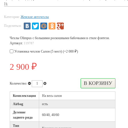
});
Категории:
Женские авточехлы
Поделиться:
Чехлы Olimpus с большими роскошными бабочками в стиле фэнтези.
Артикул:
119787
Установка чехлов Салон (5 мест) (+
2 000
)
₽
2 900
₽
Количество:
Комплектация
На весь салон
Airbag
есть
Деление
60/40, 40/60
заднего ряда
Тип