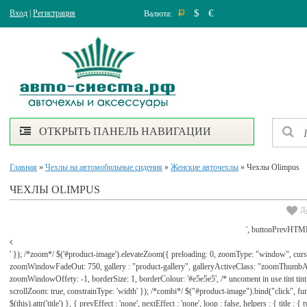
$
€
Вход
|
Регистрация
Валюта:
Р
ОТКРЫТЬ ПАНЕЛЬ НАВИГАЦИИ
Главная
»
Чехлы на автомобильные сидения
»
Женские авточехлы
» Чехлы Olimpus
ЧЕХЛЫ OLIMPUS
Д
', buttonPrevHTML
' }); /*zoom*/ $('#product-image').elevateZoom({ preloading: 0, zoomType: "window", cu
zoomWindowFadeOut: 750, gallery : "product-gallery", galleryActiveClass: "zoomThu
zoomWindowOffety: -1, borderSize: 1, borderColour: '#e5e5e5', /* uncoment in use tint tint: tr
scrollZoom: true, constrainType: 'width' }); /*combi*/ $("#product-image").bind("click", func
$(this).attr('title') }, { prevEffect : 'none', nextEffect : 'none', loop : false, helpers : { title : {