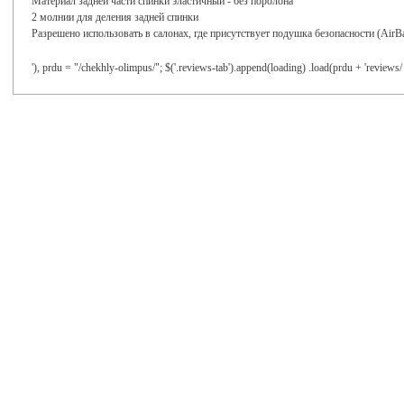
Материал задней части спинки эластичный - без поролона
2 молнии для деления задней спинки
Разрешено использовать в салонах, где присутствует подушка безопасности (AirB
'), prdu = "/chekhly-olimpus/"; $('.reviews-tab').append(loading) .load(prdu + 'reviews/