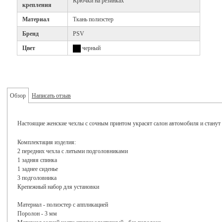
Крючки на резинках
крепления
Материал
Ткань полиэстер
Бренд
PSV
Цвет
черный
Обзор
Написать отзыв
Настоящие женские чехлы с сочным принтом украсят салон автомобиля и стану
Комплектация изделия:
2 передних чехла с литыми подголовниками
1 задняя спинка
1 заднее сиденье
3 подголовника
Крепежный набор для установки
Материал - полиэстер с аппликацией
Поролон - 3 мм