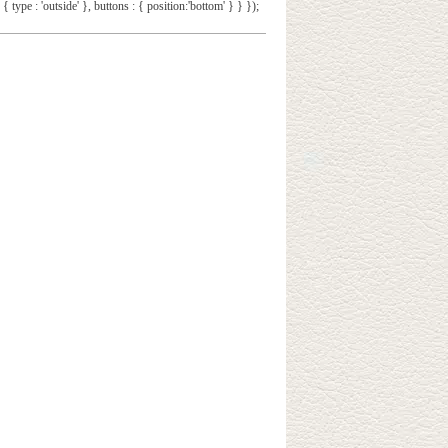
 { type : 'outside' }, buttons : { position:'bottom' } } });