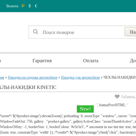
$
€
Валюта:
Р
и
Гарантия
Оплата
До
ная
»
Накидки на сиденья автомобиля
»
Накидки для автомобиля
» ЧЕХЛЫ-НАКИДКИ 
ХЛЫ-НАКИДКИ KINETIC
Добавить 
', buttonPrevHTML: '
New!
 /*zoom*/ $('#product-image').elevateZoom({ preloading: 0, zoomType: "window", cursor: "c
WindowFadeOut: 750, gallery : "product-gallery", galleryActiveClass: "zoomThumbActive
indowOffety: -1, borderSize: 1, borderColour: '#e5e5e5', /* uncoment in use tint tint: true, tint
lZoom: true, constrainType: 'width' }); /*combi*/ $("#product-image").bind("click", function(e) 