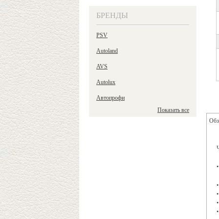
БРЕНДЫ
PSV
Autoland
AVS
Autolux
Автопрофи
Показать все
Обз