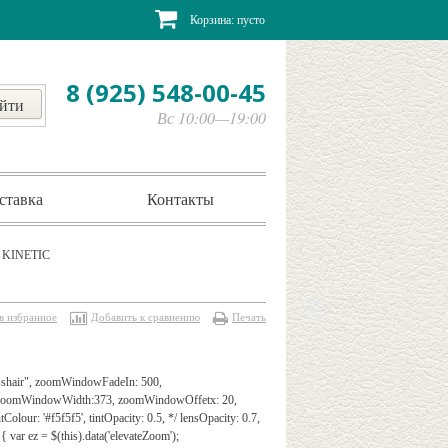
Корзина:
пусто
8 (925) 548-00-45
Вс 10:00—19:00
ставка
Контакты
KINETIC
в избранное
Добавить к сравнению
Печать
rosshair", zoomWindowFadeIn: 500,
", zoomWindowWidth:373, zoomWindowOffetx: 20,
Colour: '#f5f5f5', tintOpacity: 0.5, */ lensOpacity: 0.7,
{ var ez = $(this).data('elevateZoom');