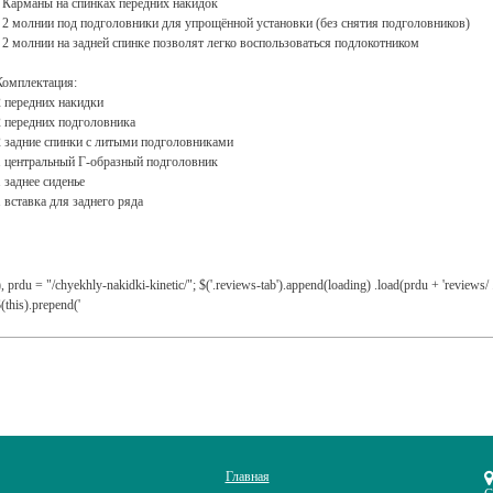
• Карманы на спинках передних накидок
• 2 молнии под подголовники для упрощённой установки (без снятия подголовников)
• 2 молнии на задней спинке позволят легко воспользоваться подлокотником
Комплектация:
2 передних накидки
2 передних подголовника
2 задние спинки с литыми подголовниками
1 центральный Г-образный подголовник
1 заднее сиденье
1 вставка для заднего ряда
), prdu = "/chyekhly-nakidki-kinetic/"; $('.reviews-tab').append(loading) .load(prdu + 'reviews/
(this).prepend('
Главная