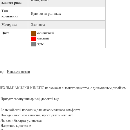
60/40, 40/60
заднего ряда
Тип
Крючки на резинках
крепления
Материал
Эко-кожа
Цвет
коричневый
красный
серый
ор
Написать отзыв
ЧЕХЛЫ-НАКИДКИ KINETIC из экокожи высокого качества, с динамичным дизайном.
• Придаст салону шикарный, дорогой вид
• Большой слой поролона для максимального комфорта
• Накидки высшего качества, прослужат много лет
• Легкая и быстрая установка
• Надежное крепление