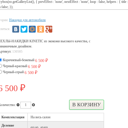
cybox(ez.getGalleryList(), { prevEffect : 'none', nextEffect : 'none', loop : false, helpers : { title :
 false; });
гории:
Накидки для автомобиля
литься:
ЧЕХЛЫ-НАКИДКИ KINETIC из экокожи высокого качества, с
инамичным дизайном.
Артикул:
130585
Коричневый-бежевый
6 500
₽
Черный-красный
6 500
₽
Черный-серый
6 500
₽
6 500
₽
оличество:
Комплектация
На весь салон
Деление