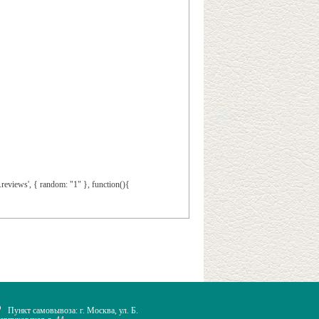
 .reviews', { random: "1" }, function(){
Пункт самовывоза: г. Москва, ул. Б.