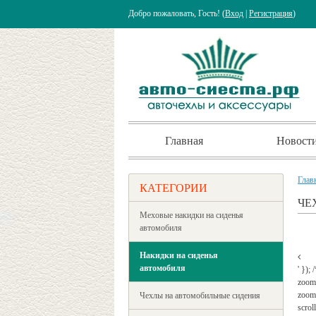
Добро пожаловать, Гость! (
Вход
|
Регистрация
)
Главная
Новост
Глав
КАТЕГОРИИ
ЧЕ
Меховые накидки на сиденья
автомобиля
Накидки на сиденья
автомобиля
' });
zoom
zoomW
Чехлы на автомобильные сидения
scrol