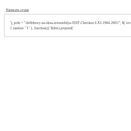
Написать отзыв
'), prdu = "/deflektory-na-okna-avtomobilya-JEEP-Cherokee-I-XJ-1984-2001/"; $('.revie
{ random: "1" }, function(){ $(this).prepend('