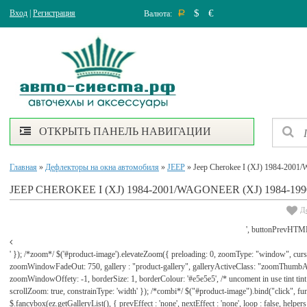
$
€
Вход
|
Регистрация
Валюта:
Р
ОТКРЫТЬ ПАНЕЛЬ НАВИГАЦИИ
Главная
»
Дефлекторы на окна автомобиля
»
JEEP
» Jeep Cherokee I (XJ) 1984-2001/
JEEP CHEROKEE I (XJ) 1984-2001/WAGONEER (XJ) 1984-199
Д
', buttonPrevHTML
' }); /*zoom*/ $('#product-image').elevateZoom({ preloading: 0, zoomType: "window", cu
zoomWindowFadeOut: 750, gallery : "product-gallery", galleryActiveClass: "zoomThu
zoomWindowOffety: -1, borderSize: 1, borderColour: '#e5e5e5', /* uncoment in use tint tint: tr
scrollZoom: true, constrainType: 'width' }); /*combi*/ $("#product-image").bind("click", func
$.fancybox(ez.getGalleryList(), { prevEffect : 'none', nextEffect : 'none', loop : false, helpers : 