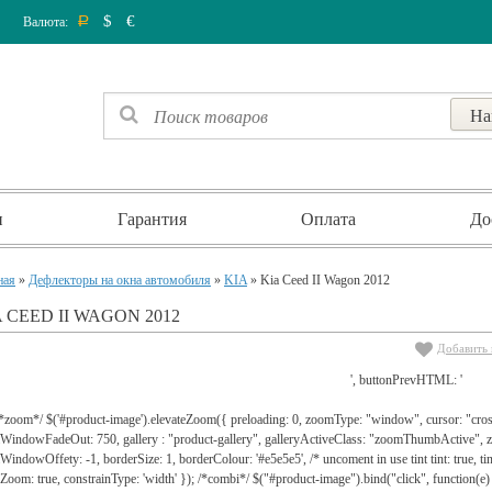
$
€
Валюта:
Р
и
Гарантия
Оплата
До
ная
»
Дефлекторы на окна автомобиля
»
KIA
» Kia Ceed II Wagon 2012
 CEED II WAGON 2012
Добавить 
', buttonPrevHTML: '
 /*zoom*/ $('#product-image').elevateZoom({ preloading: 0, zoomType: "window", cursor: "c
WindowFadeOut: 750, gallery : "product-gallery", galleryActiveClass: "zoomThumbActive
indowOffety: -1, borderSize: 1, borderColour: '#e5e5e5', /* uncoment in use tint tint: true, tint
lZoom: true, constrainType: 'width' }); /*combi*/ $("#product-image").bind("click", function(e) 