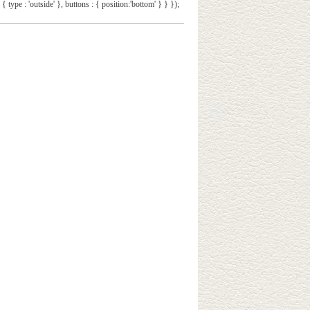
 { type : 'outside' }, buttons : { position:'bottom' } } });