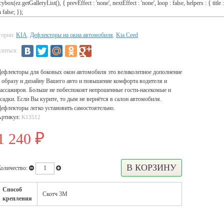
cybox(ez.getGalleryList(), { prevEffect : 'none', nextEffect : 'none', loop : false, helpers : { title :
 false; });
гории:
KIA
,
Дефлекторы на окна автомобиля
,
Kia Ceed
литься:
ефлекторы для боковых окон автомобиля это великолепное дополнение
 образу и дизайну Вашего авто и повышение комфорта водителя и
ассажиров. Больше не побеспокоят непрошенные гости-насекомые и
садки. Если Вы курите, то дым не вернётся в салон автомобиля.
ефлекторы легко установить самостоятельно.
Артикул:
K13512
1 240
₽
оличество:
Способ
Скотч 3М
крепления