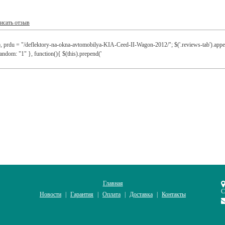
исать отзыв
), prdu = "/deflektory-na-okna-avtomobilya-KIA-Ceed-II-Wagon-2012/"; $('.reviews-tab').appen
andom: "1" }, function(){ $(this).prepend('
Главная
С
Новости
Гарантия
Оплата
Доставка
Контакты
|
|
|
|