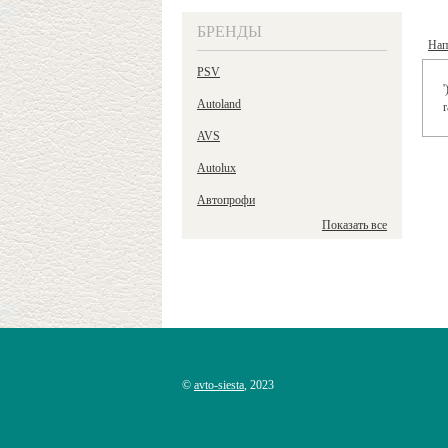
БРЕНДЫ
Нап
PSV
'
Autoland
r
AVS
Autolux
Автопрофи
Показать все
©
avto-siesta
, 2023