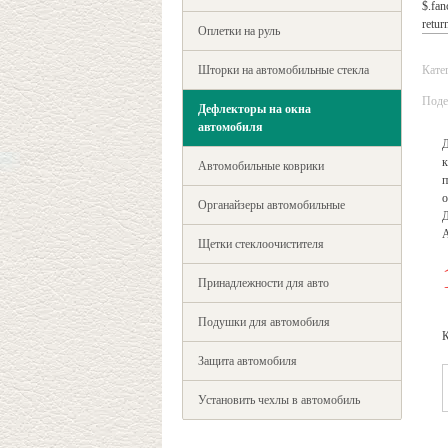
$.fan
return
Оплетки на руль
Шторки на автомобильные стекла
Кате
Поде
Дефлекторы на окна
автомобиля
Д
к
Автомобильные коврики
п
о
Органайзеры автомобильные
Д
Щетки стеклоочистителя
Принадлежности для авто
Подушки для автомобиля
К
Защита автомобиля
Установить чехлы в автомобиль