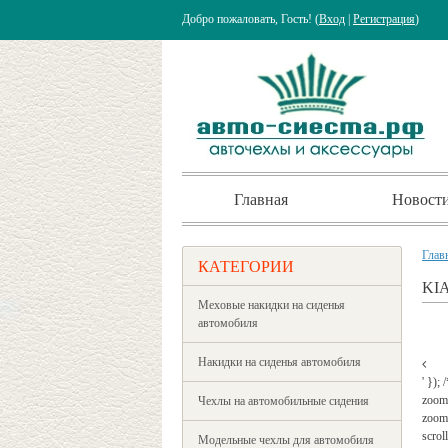
Добро пожаловать, Гость! (
Вход
|
Регистрация
)
Главная
Новост
Глав
КАТЕГОРИИ
KIA
Меховые накидки на сиденья
автомобиля
Накидки на сиденья автомобиля
' });
zoom
Чехлы на автомобильные сидения
zoomW
scrol
Модельные чехлы для автомобиля