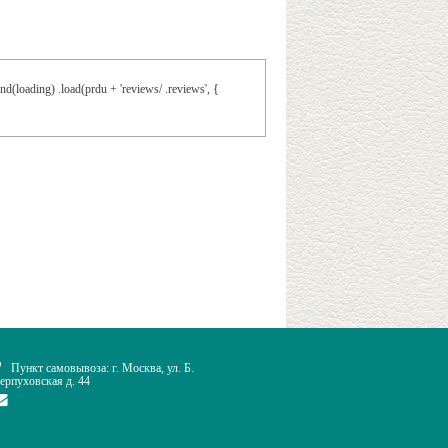
d(loading) .load(prdu + 'reviews/ .reviews', {
Пункт самовывоза: г. Москва, ул. Б.
ерпуховская д. 44