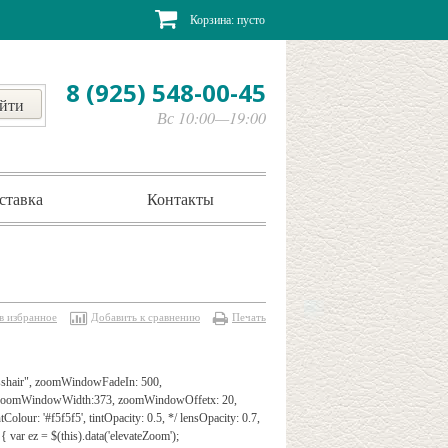
Корзина:
пусто
8 (925) 548-00-45
Вс 10:00—19:00
ставка
Контакты
в избранное
Добавить к сравнению
Печать
rosshair", zoomWindowFadeIn: 500,
", zoomWindowWidth:373, zoomWindowOffetx: 20,
Colour: '#f5f5f5', tintOpacity: 0.5, */ lensOpacity: 0.7,
{ var ez = $(this).data('elevateZoom');