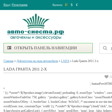
$
€
Вход
|
Регистрация
Валюта:
Р
ОТКРЫТЬ ПАНЕЛЬ НАВИГАЦИИ
Главная
»
Дефлекторы на окна автомобиля
»
LADA
» Lada Гранта 2011 2-х
LADA ГРАНТА 2011 2-Х
Д
', buttonPrevHTML
' }); /*zoom*/ $('#product-image').elevateZoom({ preloading: 0, zoomType: "window", cu
zoomWindowFadeOut: 750, gallery : "product-gallery", galleryActiveClass: "zoomThu
zoomWindowOffety: -1, borderSize: 1, borderColour: '#e5e5e5', /* uncoment in use tint tint: tr
scrollZoom: true, constrainType: 'width' }); /*combi*/ $("#product-image").bind("click", func
$.fancybox(ez.getGalleryList(), { prevEffect : 'none', nextEffect : 'none', loop : false, helpers : 