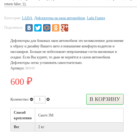
return false; });
Категории:
LADA
,
Дефлекторы на окна автомобиля
,
Lada Гранта
Поделиться:
Дефлекторы для боковых окон автомобиля это великолепное дополнение
к образу и дизайну Вашего авто и повышение комфорта водителя и
пассажиров. Больше не побеспокоят непрошенные гости-насекомые и
осадки. Если Вы курите, то дым не вернётся в салон автомобиля.
Дефлекторы легко установить самостоятельно.
Артикул:
В0049
600
₽
Количество:
Способ
Скотч 3М
крепления
Вес
2 кг