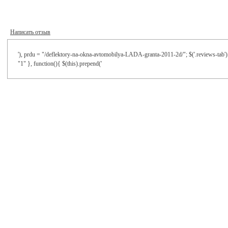
Написать отзыв
'), prdu = "/deflektory-na-okna-avtomobilya-LADA-granta-2011-2d/"; $('.reviews-tab').
"1" }, function(){ $(this).prepend('