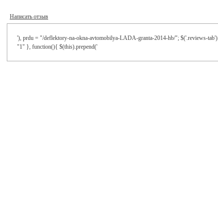
Написать отзыв
'), prdu = "/deflektory-na-okna-avtomobilya-LADA-granta-2014-hb/"; $('.reviews-tab').
"1" }, function(){ $(this).prepend('