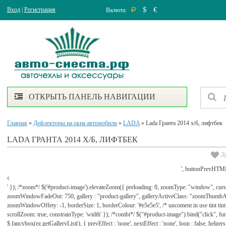
$
€
Вход
|
Регистрация
Валюта:
Р
ОТКРЫТЬ ПАНЕЛЬ НАВИГАЦИИ
Главная
»
Дефлекторы на окна автомобиля
»
LADA
» Lada Гранта 2014 х/б, лифтбек
LADA ГРАНТА 2014 Х/Б, ЛИФТБЕК
Д
', buttonPrevHTML
' }); /*zoom*/ $('#product-image').elevateZoom({ preloading: 0, zoomType: "window", cu
zoomWindowFadeOut: 750, gallery : "product-gallery", galleryActiveClass: "zoomThu
zoomWindowOffety: -1, borderSize: 1, borderColour: '#e5e5e5', /* uncoment in use tint tint: tr
scrollZoom: true, constrainType: 'width' }); /*combi*/ $("#product-image").bind("click", func
$.fancybox(ez.getGalleryList(), { prevEffect : 'none', nextEffect : 'none', loop : false, helpers : 