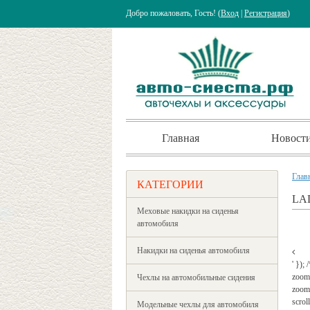
Добро пожаловать, Гость! (
Вход
|
Регистрация
)
Главная
Новост
Глав
КАТЕГОРИИ
LAD
Меховые накидки на сиденья
автомобиля
Накидки на сиденья автомобиля
' });
zoom
Чехлы на автомобильные сидения
zoomW
scrol
Модельные чехлы для автомобиля