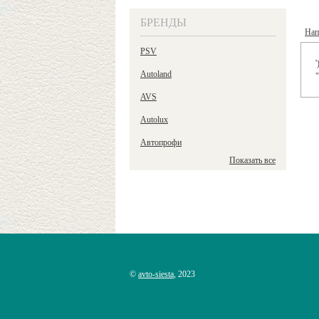
БРЕНДЫ
Нап
PSV
'
Autoland
"
AVS
Autolux
Автопрофи
Показать все
©
avto-siesta
, 2023