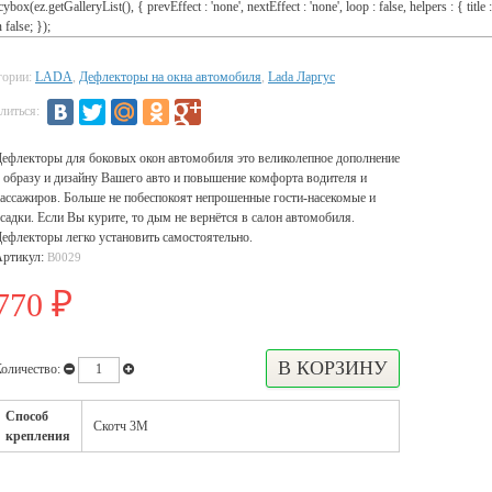
cybox(ez.getGalleryList(), { prevEffect : 'none', nextEffect : 'none', loop : false, helpers : { title :
 false; });
гории:
LADA
,
Дефлекторы на окна автомобиля
,
Lada Ларгус
литься:
ефлекторы для боковых окон автомобиля это великолепное дополнение
 образу и дизайну Вашего авто и повышение комфорта водителя и
ассажиров. Больше не побеспокоят непрошенные гости-насекомые и
садки. Если Вы курите, то дым не вернётся в салон автомобиля.
ефлекторы легко установить самостоятельно.
Артикул:
В0029
770
₽
оличество:
Способ
Скотч 3М
крепления