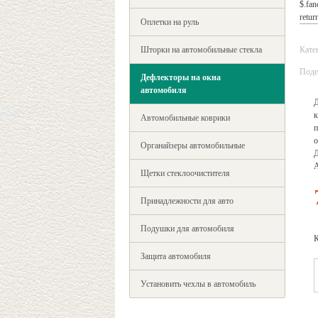
$.fan
return
Оплетки на руль
Шторки на автомобильные стекла
Кате
Поде
Дефлекторы на окна
автомобиля
Д
к
Автомобильные коврики
п
о
Органайзеры автомобильные
Д
Щетки стеклоочистителя
Принадлежности для авто
Подушки для автомобиля
К
Защита автомобиля
Установить чехлы в автомобиль