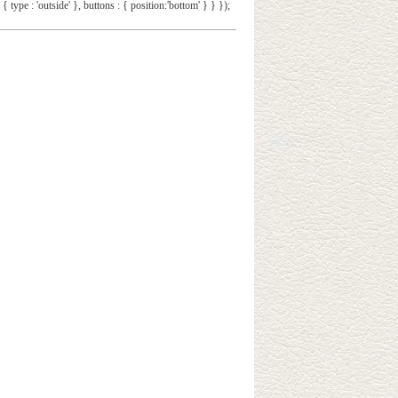
 { type : 'outside' }, buttons : { position:'bottom' } } });