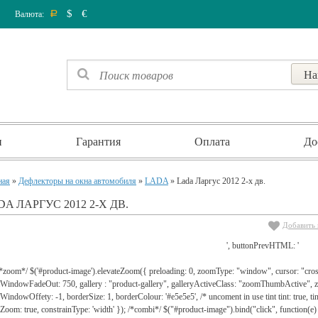
$
€
Валюта:
Р
и
Гарантия
Оплата
До
ная
»
Дефлекторы на окна автомобиля
»
LADA
» Lada Ларгус 2012 2-х дв.
A ЛАРГУС 2012 2-Х ДВ.
Добавить 
', buttonPrevHTML: '
 /*zoom*/ $('#product-image').elevateZoom({ preloading: 0, zoomType: "window", cursor: "c
WindowFadeOut: 750, gallery : "product-gallery", galleryActiveClass: "zoomThumbActive
indowOffety: -1, borderSize: 1, borderColour: '#e5e5e5', /* uncoment in use tint tint: true, tint
lZoom: true, constrainType: 'width' }); /*combi*/ $("#product-image").bind("click", function(e) 