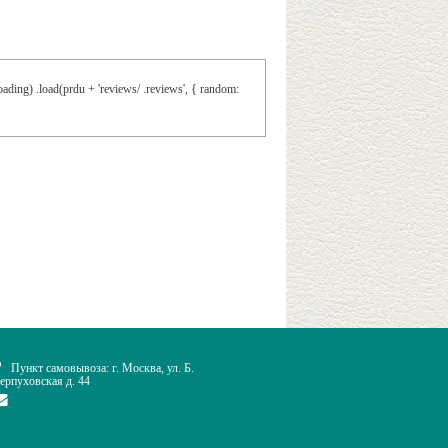
ading) .load(prdu + 'reviews/ .reviews', { random:
Пункт самовывоза: г. Москва, ул. Б.
ерпуховская д. 44