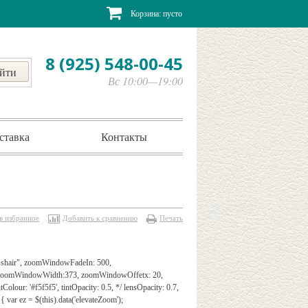
Корзина:
пусто
8 (925) 548-00-45
Вс 10:00—19:00
ставка
Контакты
в избранное
Добавить к сравнению
Печать
rosshair", zoomWindowFadeIn: 500,
", zoomWindowWidth:373, zoomWindowOffetx: 20,
Colour: '#f5f5f5', tintOpacity: 0.5, */ lensOpacity: 0.7,
{ var ez = $(this).data('elevateZoom');