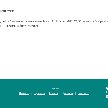
исать отзыв
), prdu = "/deflektory-na-okna-avtomobilya-LADA-largus-2012-2/"; $('.reviews-tab').append(lo
1" }, function(){ $(this).prepend('
Главная
С
Новости
Гарантия
Оплата
Доставка
Контакты
|
|
|
|