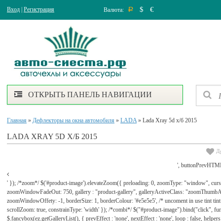
$
€
Вход
|
Регистрация
Валюта:
Р
ОТКРЫТЬ ПАНЕЛЬ НАВИГАЦИИ
Главная
»
Дефлекторы на окна автомобиля
»
LADA
» Lada Xray 5d х/б 2015
LADA XRAY 5D Х/Б 2015
Д
', buttonPrevHTML
' }); /*zoom*/ $('#product-image').elevateZoom({ preloading: 0, zoomType: "window", cu
zoomWindowFadeOut: 750, gallery : "product-gallery", galleryActiveClass: "zoomThu
zoomWindowOffety: -1, borderSize: 1, borderColour: '#e5e5e5', /* uncoment in use tint tint: tr
scrollZoom: true, constrainType: 'width' }); /*combi*/ $("#product-image").bind("click", func
$.fancybox(ez.getGalleryList(), { prevEffect : 'none', nextEffect : 'none', loop : false, helpers : 