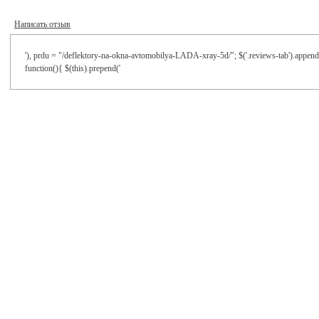
Написать отзыв
'), prdu = "/deflektory-na-okna-avtomobilya-LADA-xray-5d/"; $('.reviews-tab').append(
function(){ $(this).prepend('