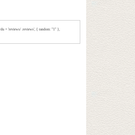
du + 'reviews/ .reviews', { random: "1" },