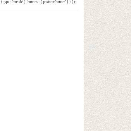
 { type : 'outside' }, buttons : { position:'bottom' } } });