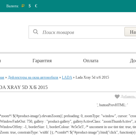
$
€
Валюта:
Р
и
Гарантия
Оплата
До
ная
»
Дефлекторы на окна автомобиля
»
LADA
» Lada Xray 5d х/б 2015
DA XRAY 5D Х/Б 2015
Добавить 
', buttonPrevHTML: '
 /*zoom*/ $('#product-image').elevateZoom({ preloading: 0, zoomType: "window", cursor: "c
WindowFadeOut: 750, gallery : "product-gallery", galleryActiveClass: "zoomThumbActive
indowOffety: -1, borderSize: 1, borderColour: '#e5e5e5', /* uncoment in use tint tint: true, tint
lZoom: true, constrainType: 'width' }); /*combi*/ $("#product-image").bind("click", function(e) 