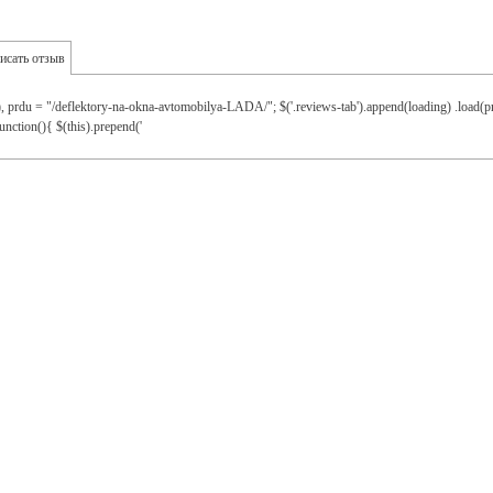
исать отзыв
), prdu = "/deflektory-na-okna-avtomobilya-LADA/"; $('.reviews-tab').append(loading) .load(pr
unction(){ $(this).prepend('