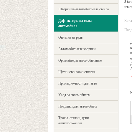
$.fan
return
Шторки на автомобильные стекла
Дефлекторы на окна
Кате
автомобиля
Поде
Оплетки на руль
Д
к
Автомобильные коврики
п
о
Органайзеры автомобильные
Д
Щетки стеклоочистителя
Принадлежности для авто
К
Уход за автомобилем
Подушки для автомобиля
Тросы, стяжки, цепи
антискольжения