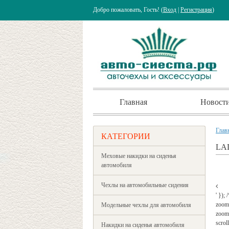
Добро пожаловать, Гость! (
Вход
|
Регистрация
)
Главная
Новост
Глав
КАТЕГОРИИ
LA
Меховые накидки на сиденья
автомобиля
Чехлы на автомобильные сидения
' });
zoom
Модельные чехлы для автомобиля
zoomW
scrol
Накидки на сиденья автомобиля