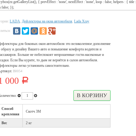
cybox(ez.getGalleryList(), { prevEffect : 'none', nextEffect : 'none', loop : false, helpers : { title :
 false; });
гории:
LADA
,
Дефлекторы на окна автомобиля
,
Lada Xray
литься:
ефлекторы для боковых окон автомобиля это великолепное дополнение
 образу и дизайну Вашего авто и повышение комфорта водителя и
ассажиров. Больше не побеспокоят непрошенные гости-насекомые и
садки. Если Вы курите, то дым не вернётся в салон автомобиля.
ефлекторы легко установить самостоятельно.
Артикул:
В0054
1 000
Р
оличество:
Способ
Скотч 3М
крепления
Вес
2 кг