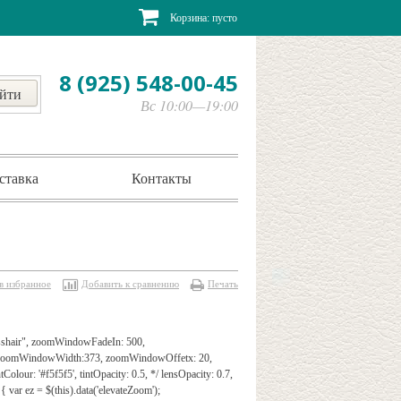
Корзина:
пусто
8 (925) 548-00-45
Вс 10:00—19:00
ставка
Контакты
в избранное
Добавить к сравнению
Печать
rosshair", zoomWindowFadeIn: 500,
", zoomWindowWidth:373, zoomWindowOffetx: 20,
Colour: '#f5f5f5', tintOpacity: 0.5, */ lensOpacity: 0.7,
{ var ez = $(this).data('elevateZoom');