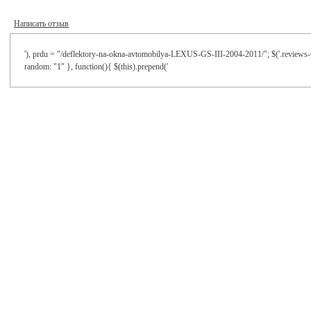
Написать отзыв
'), prdu = "/deflektory-na-okna-avtomobilya-LEXUS-GS-III-2004-2011/"; $('.reviews-ta
random: "1" }, function(){ $(this).prepend('