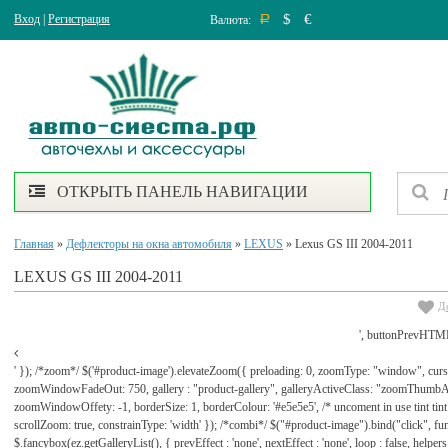
$
€
Вход
|
Регистрация
Валюта:
Р
ОТКРЫТЬ ПАНЕЛЬ НАВИГАЦИИ
Главная
»
Дефлекторы на окна автомобиля
»
LEXUS
» Lexus GS III 2004-2011
LEXUS GS III 2004-2011
Д
', buttonPrevHTML
' }); /*zoom*/ $('#product-image').elevateZoom({ preloading: 0, zoomType: "window", cu
zoomWindowFadeOut: 750, gallery : "product-gallery", galleryActiveClass: "zoomThu
zoomWindowOffety: -1, borderSize: 1, borderColour: '#e5e5e5', /* uncoment in use tint tint: tr
scrollZoom: true, constrainType: 'width' }); /*combi*/ $("#product-image").bind("click", func
$.fancybox(ez.getGalleryList(), { prevEffect : 'none', nextEffect : 'none', loop : false, helpers : 