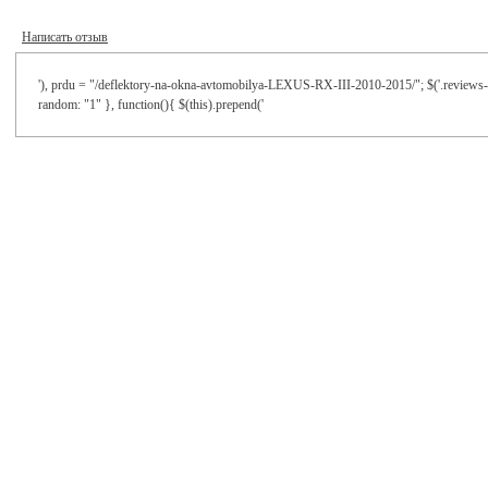
Написать отзыв
'), prdu = "/deflektory-na-okna-avtomobilya-LEXUS-RХ-III-2010-2015/"; $('.reviews-ta
random: "1" }, function(){ $(this).prepend('