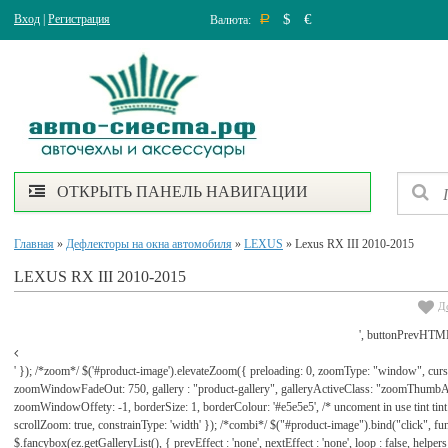
$
€
Вход
|
Регистрация
Валюта:
Р
ОТКРЫТЬ ПАНЕЛЬ НАВИГАЦИИ
Главная
»
Дефлекторы на окна автомобиля
»
LEXUS
» Lexus RХ III 2010-2015
LEXUS RХ III 2010-2015
Д
', buttonPrevHTML
' }); /*zoom*/ $('#product-image').elevateZoom({ preloading: 0, zoomType: "window", cu
zoomWindowFadeOut: 750, gallery : "product-gallery", galleryActiveClass: "zoomThu
zoomWindowOffety: -1, borderSize: 1, borderColour: '#e5e5e5', /* uncoment in use tint tint: tr
scrollZoom: true, constrainType: 'width' }); /*combi*/ $("#product-image").bind("click", func
$.fancybox(ez.getGalleryList(), { prevEffect : 'none', nextEffect : 'none', loop : false, helpers : 