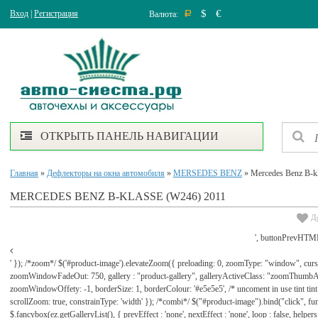
$
€
Вход
|
Регистрация
Валюта:
Р
ОТКРЫТЬ ПАНЕЛЬ НАВИГАЦИИ
Главная
»
Дефлекторы на окна автомобиля
»
MERSEDES BENZ
» Mercedes Benz B-k
MERCEDES BENZ B-KLASSE (W246) 2011
Д
', buttonPrevHTML
' }); /*zoom*/ $('#product-image').elevateZoom({ preloading: 0, zoomType: "window", cu
zoomWindowFadeOut: 750, gallery : "product-gallery", galleryActiveClass: "zoomThu
zoomWindowOffety: -1, borderSize: 1, borderColour: '#e5e5e5', /* uncoment in use tint tint: tr
scrollZoom: true, constrainType: 'width' }); /*combi*/ $("#product-image").bind("click", func
$.fancybox(ez.getGalleryList(), { prevEffect : 'none', nextEffect : 'none', loop : false, helpers : 