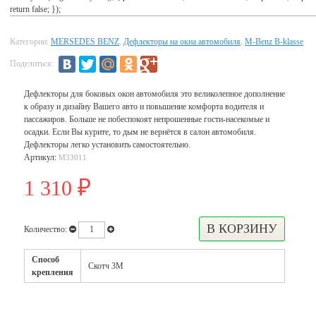
return false; });
Категории:
MERSEDES BENZ
,
Дефлекторы на окна автомобиля
,
M-Benz B-klasse
Поделиться:
Дефлекторы для боковых окон автомобиля это великолепное дополнение
к образу и дизайну Вашего авто и повышение комфорта водителя и
пассажиров. Больше не побеспокоят непрошенные гости-насекомые и
осадки. Если Вы курите, то дым не вернётся в салон автомобиля.
Дефлекторы легко установить самостоятельно.
Артикул:
M33011
1 310
₽
Количество:
Способ
Скотч 3М
крепления