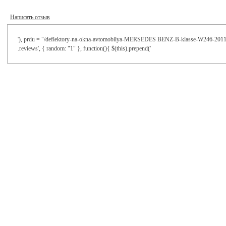
Написать отзыв
'), prdu = "/deflektory-na-okna-avtomobilya-MERSEDES BENZ-B-klasse-W246-2011/"; $
.reviews', { random: "1" }, function(){ $(this).prepend('