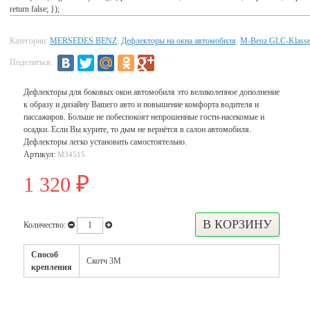
return false; });
Категории:
MERSEDES BENZ
,
Дефлекторы на окна автомобиля
,
M-Benz GLC-Klass
Поделиться:
Дефлекторы для боковых окон автомобиля это великолепное дополнение
к образу и дизайну Вашего авто и повышение комфорта водителя и
пассажиров. Больше не побеспокоят непрошенные гости-насекомые и
осадки. Если Вы курите, то дым не вернётся в салон автомобиля.
Дефлекторы легко установить самостоятельно.
Артикул:
M34515
1 320
₽
Количество:
Способ
Скотч 3М
крепления