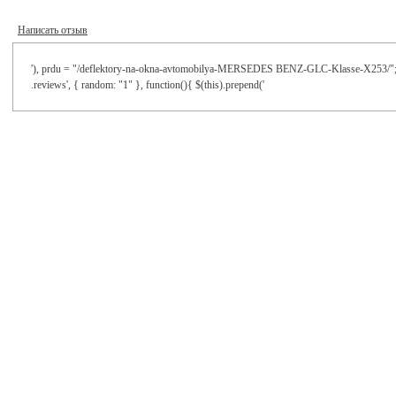
Написать отзыв
'), prdu = "/deflektory-na-okna-avtomobilya-MERSEDES BENZ-GLC-Klasse-X253/"; $('
.reviews', { random: "1" }, function(){ $(this).prepend('