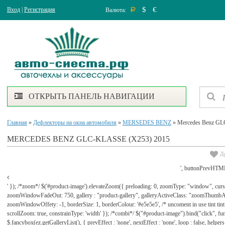
$
€
Вход
|
Регистрация
Валюта:
Р
ОТКРЫТЬ ПАНЕЛЬ НАВИГАЦИИ
Главная
»
Дефлекторы на окна автомобиля
»
MERSEDES BENZ
» Mercedes Benz GLC
MERCEDES BENZ GLC-KLASSE (X253) 2015
Д
', buttonPrevHTML
' }); /*zoom*/ $('#product-image').elevateZoom({ preloading: 0, zoomType: "window", cu
zoomWindowFadeOut: 750, gallery : "product-gallery", galleryActiveClass: "zoomThu
zoomWindowOffety: -1, borderSize: 1, borderColour: '#e5e5e5', /* uncoment in use tint tint: tr
scrollZoom: true, constrainType: 'width' }); /*combi*/ $("#product-image").bind("click", func
$.fancybox(ez.getGalleryList(), { prevEffect : 'none', nextEffect : 'none', loop : false, helpers : 