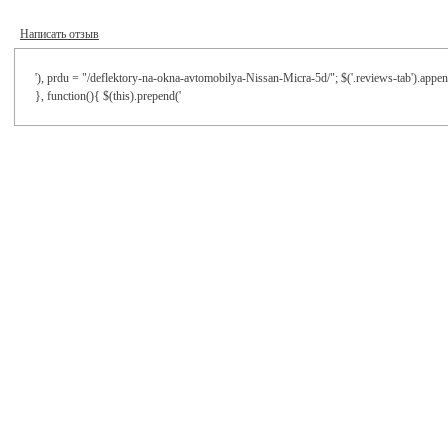
Написать отзыв
'), prdu = "/deflektory-na-okna-avtomobilya-Nissan-Micra-5d/"; $('.reviews-tab').appen
}, function(){ $(this).prepend('