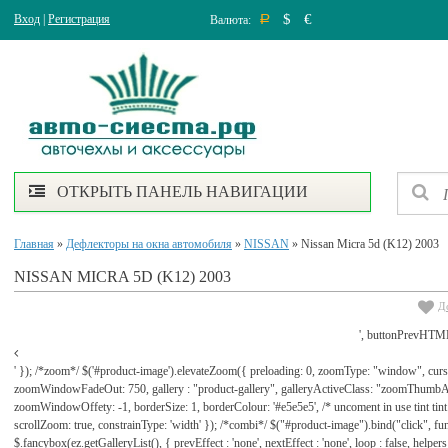
$
€
Вход
|
Регистрация
Валюта:
Р
ОТКРЫТЬ ПАНЕЛЬ НАВИГАЦИИ
Главная
»
Дефлекторы на окна автомобиля
»
NISSAN
» Nissan Micra 5d (K12) 2003
NISSAN MICRA 5D (K12) 2003
Д
', buttonPrevHTML
' }); /*zoom*/ $('#product-image').elevateZoom({ preloading: 0, zoomType: "window", cu
zoomWindowFadeOut: 750, gallery : "product-gallery", galleryActiveClass: "zoomThu
zoomWindowOffety: -1, borderSize: 1, borderColour: '#e5e5e5', /* uncoment in use tint tint: tr
scrollZoom: true, constrainType: 'width' }); /*combi*/ $("#product-image").bind("click", func
$.fancybox(ez.getGalleryList(), { prevEffect : 'none', nextEffect : 'none', loop : false, helpers : 