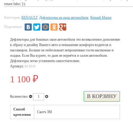
return false; });
Категории:
RENAULT
,
Дефлекторы на окна автомобиля
,
Renault Master
Поделиться:
Дефлекторы для боковых окон автомобиля это великолепное дополнение
к образу и дизайну Вашего авто и повышение комфорта водителя и
пассажиров. Больше не побеспокоят непрошенные гости-насекомые и
осадки. Если Вы курите, то дым не вернётся в салон автомобиля.
Дефлекторы легко установить самостоятельно.
Артикул:
R13010
1 100
₽
Количество:
Способ
Скотч 3М
крепления