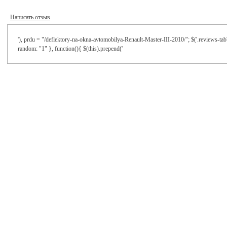
Написать отзыв
'), prdu = "/deflektory-na-okna-avtomobilya-Renault-Master-III-2010/"; $('.reviews-tab'
random: "1" }, function(){ $(this).prepend('