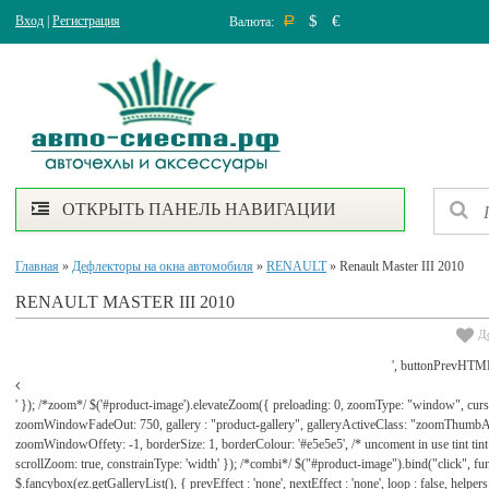
$
€
Вход
|
Регистрация
Валюта:
Р
ОТКРЫТЬ ПАНЕЛЬ НАВИГАЦИИ
Главная
»
Дефлекторы на окна автомобиля
»
RENAULT
» Renault Master III 2010
RENAULT MASTER III 2010
Д
', buttonPrevHTML
' }); /*zoom*/ $('#product-image').elevateZoom({ preloading: 0, zoomType: "window", cu
zoomWindowFadeOut: 750, gallery : "product-gallery", galleryActiveClass: "zoomThu
zoomWindowOffety: -1, borderSize: 1, borderColour: '#e5e5e5', /* uncoment in use tint tint: tr
scrollZoom: true, constrainType: 'width' }); /*combi*/ $("#product-image").bind("click", func
$.fancybox(ez.getGalleryList(), { prevEffect : 'none', nextEffect : 'none', loop : false, helpers : 