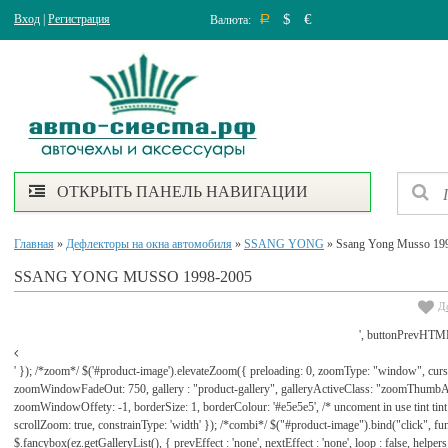
$
€
Вход
|
Регистрация
Валюта:
Р
ОТКРЫТЬ ПАНЕЛЬ НАВИГАЦИИ
Главная
»
Дефлекторы на окна автомобиля
»
SSANG YONG
» Ssang Yong Musso 19
SSANG YONG MUSSO 1998-2005
Д
', buttonPrevHTML
' }); /*zoom*/ $('#product-image').elevateZoom({ preloading: 0, zoomType: "window", cu
zoomWindowFadeOut: 750, gallery : "product-gallery", galleryActiveClass: "zoomThu
zoomWindowOffety: -1, borderSize: 1, borderColour: '#e5e5e5', /* uncoment in use tint tint: tr
scrollZoom: true, constrainType: 'width' }); /*combi*/ $("#product-image").bind("click", func
$.fancybox(ez.getGalleryList(), { prevEffect : 'none', nextEffect : 'none', loop : false, helpers : 