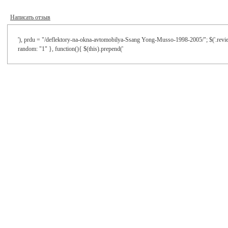
Написать отзыв
'), prdu = "/deflektory-na-okna-avtomobilya-Ssang Yong-Musso-1998-2005/"; $('.review
random: "1" }, function(){ $(this).prepend('