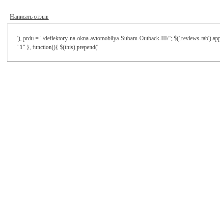
Написать отзыв
'), prdu = "/deflektory-na-okna-avtomobilya-Subaru-Outback-III/"; $('.reviews-tab').ap
"1" }, function(){ $(this).prepend('