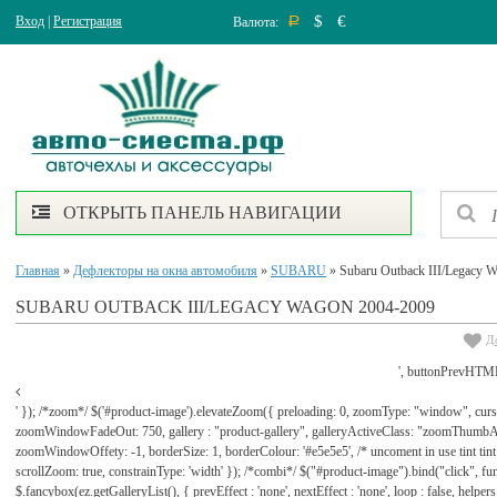
$
€
Вход
|
Регистрация
Валюта:
Р
ОТКРЫТЬ ПАНЕЛЬ НАВИГАЦИИ
Главная
»
Дефлекторы на окна автомобиля
»
SUBARU
» Subaru Outback III/Legacy 
SUBARU OUTBACK III/LEGACY WAGON 2004-2009
Д
', buttonPrevHTML
' }); /*zoom*/ $('#product-image').elevateZoom({ preloading: 0, zoomType: "window", cu
zoomWindowFadeOut: 750, gallery : "product-gallery", galleryActiveClass: "zoomThu
zoomWindowOffety: -1, borderSize: 1, borderColour: '#e5e5e5', /* uncoment in use tint tint: tr
scrollZoom: true, constrainType: 'width' }); /*combi*/ $("#product-image").bind("click", func
$.fancybox(ez.getGalleryList(), { prevEffect : 'none', nextEffect : 'none', loop : false, helpers : 