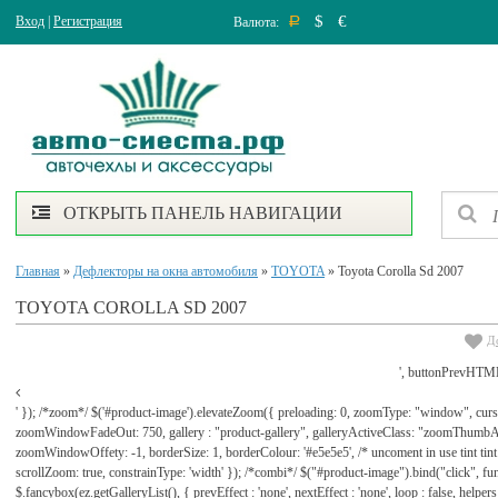
$
€
Вход
|
Регистрация
Валюта:
Р
ОТКРЫТЬ ПАНЕЛЬ НАВИГАЦИИ
Главная
»
Дефлекторы на окна автомобиля
»
TOYOTA
» Toyota Corolla Sd 2007
TOYOTA COROLLA SD 2007
Д
', buttonPrevHTML
' }); /*zoom*/ $('#product-image').elevateZoom({ preloading: 0, zoomType: "window", cu
zoomWindowFadeOut: 750, gallery : "product-gallery", galleryActiveClass: "zoomThu
zoomWindowOffety: -1, borderSize: 1, borderColour: '#e5e5e5', /* uncoment in use tint tint: tr
scrollZoom: true, constrainType: 'width' }); /*combi*/ $("#product-image").bind("click", func
$.fancybox(ez.getGalleryList(), { prevEffect : 'none', nextEffect : 'none', loop : false, helpers : 