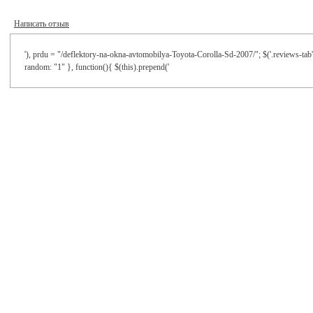
Написать отзыв
'), prdu = "/deflektory-na-okna-avtomobilya-Toyota-Corolla-Sd-2007/"; $('.reviews-tab'
random: "1" }, function(){ $(this).prepend('