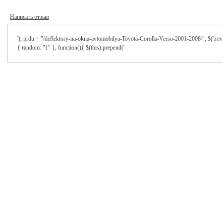
Написать отзыв
'), prdu = "/deflektory-na-okna-avtomobilya-Toyota-Corolla-Verso-2001-2008/"; $('.revi
{ random: "1" }, function(){ $(this).prepend('