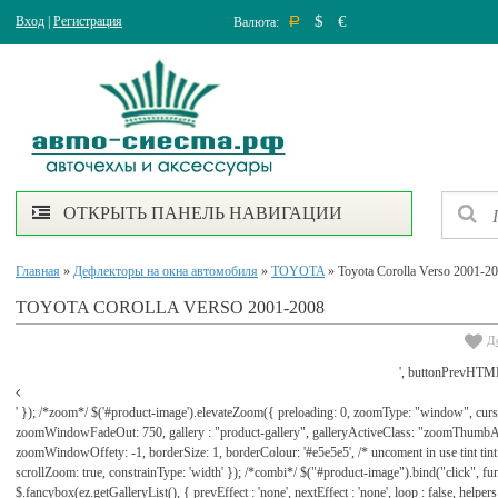
$
€
Вход
|
Регистрация
Валюта:
Р
ОТКРЫТЬ ПАНЕЛЬ НАВИГАЦИИ
Главная
»
Дефлекторы на окна автомобиля
»
TOYOTA
» Toyota Corolla Verso 2001-2
TOYOTA COROLLA VERSO 2001-2008
Д
', buttonPrevHTML
' }); /*zoom*/ $('#product-image').elevateZoom({ preloading: 0, zoomType: "window", cu
zoomWindowFadeOut: 750, gallery : "product-gallery", galleryActiveClass: "zoomThu
zoomWindowOffety: -1, borderSize: 1, borderColour: '#e5e5e5', /* uncoment in use tint tint: tr
scrollZoom: true, constrainType: 'width' }); /*combi*/ $("#product-image").bind("click", func
$.fancybox(ez.getGalleryList(), { prevEffect : 'none', nextEffect : 'none', loop : false, helpers : 