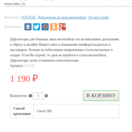
return false; });
Категории:
TOYOTA
,
Дефлекторы на окна автомобиля
,
Toyota Corolla
Поделиться:
Дефлекторы для боковых окон автомобиля это великолепное дополнение
к образу и дизайну Вашего авто и повышение комфорта водителя и
пассажиров. Больше не побеспокоят непрошенные гости-насекомые и
осадки. Если Вы курите, то дым не вернётся в салон автомобиля.
Дефлекторы легко установить самостоятельно.
Артикул:
T21301
1 190
₽
Количество:
Способ
Скотч 3М
крепления