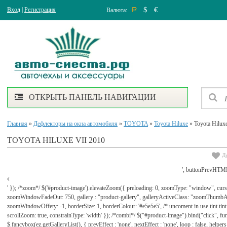
$
€
Вход
|
Регистрация
Валюта:
Р
ОТКРЫТЬ ПАНЕЛЬ НАВИГАЦИИ
Главная
»
Дефлекторы на окна автомобиля
»
TOYOTA
»
Toyota Hiluxe
» Toyota Hilux
TOYOTA HILUXE VII 2010
Д
', buttonPrevHTML
' }); /*zoom*/ $('#product-image').elevateZoom({ preloading: 0, zoomType: "window", cu
zoomWindowFadeOut: 750, gallery : "product-gallery", galleryActiveClass: "zoomThu
zoomWindowOffety: -1, borderSize: 1, borderColour: '#e5e5e5', /* uncoment in use tint tint: tr
scrollZoom: true, constrainType: 'width' }); /*combi*/ $("#product-image").bind("click", func
$.fancybox(ez.getGalleryList(), { prevEffect : 'none', nextEffect : 'none', loop : false, helpers : 