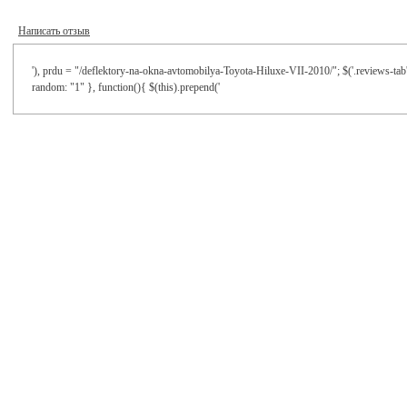
Написать отзыв
'), prdu = "/deflektory-na-okna-avtomobilya-Toyota-Hiluxe-VII-2010/"; $('.reviews-tab'
random: "1" }, function(){ $(this).prepend('