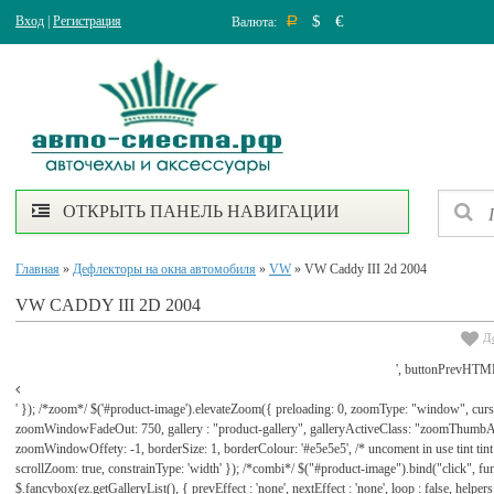
$
€
Вход
|
Регистрация
Валюта:
Р
ОТКРЫТЬ ПАНЕЛЬ НАВИГАЦИИ
Главная
»
Дефлекторы на окна автомобиля
»
VW
» VW Caddy III 2d 2004
VW CADDY III 2D 2004
Д
', buttonPrevHTML
' }); /*zoom*/ $('#product-image').elevateZoom({ preloading: 0, zoomType: "window", cu
zoomWindowFadeOut: 750, gallery : "product-gallery", galleryActiveClass: "zoomThu
zoomWindowOffety: -1, borderSize: 1, borderColour: '#e5e5e5', /* uncoment in use tint tint: tr
scrollZoom: true, constrainType: 'width' }); /*combi*/ $("#product-image").bind("click", func
$.fancybox(ez.getGalleryList(), { prevEffect : 'none', nextEffect : 'none', loop : false, helpers : 