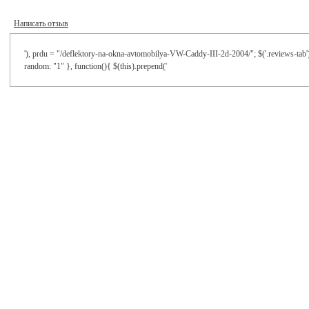
Написать отзыв
'), prdu = "/deflektory-na-okna-avtomobilya-VW-Caddy-III-2d-2004/"; $('.reviews-tab')
random: "1" }, function(){ $(this).prepend('