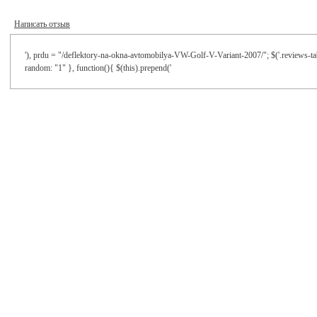
Написать отзыв
'), prdu = "/deflektory-na-okna-avtomobilya-VW-Golf-V-Variant-2007/"; $('.reviews-tab
random: "1" }, function(){ $(this).prepend('