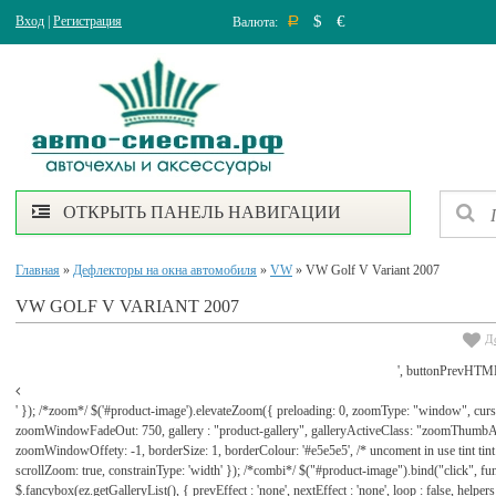
$
€
Вход
|
Регистрация
Валюта:
Р
ОТКРЫТЬ ПАНЕЛЬ НАВИГАЦИИ
Главная
»
Дефлекторы на окна автомобиля
»
VW
» VW Golf V Variant 2007
VW GOLF V VARIANT 2007
Д
', buttonPrevHTML
' }); /*zoom*/ $('#product-image').elevateZoom({ preloading: 0, zoomType: "window", cu
zoomWindowFadeOut: 750, gallery : "product-gallery", galleryActiveClass: "zoomThu
zoomWindowOffety: -1, borderSize: 1, borderColour: '#e5e5e5', /* uncoment in use tint tint: tr
scrollZoom: true, constrainType: 'width' }); /*combi*/ $("#product-image").bind("click", func
$.fancybox(ez.getGalleryList(), { prevEffect : 'none', nextEffect : 'none', loop : false, helpers : 