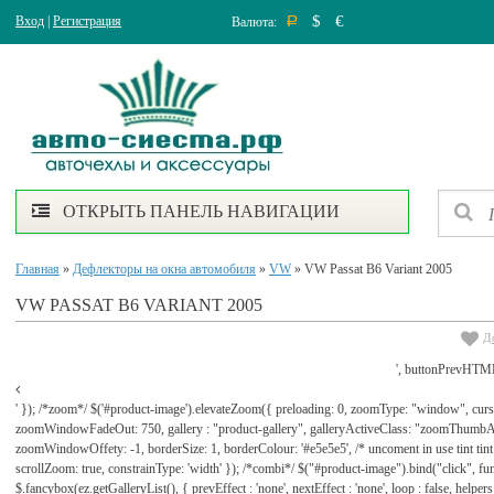
$
€
Вход
|
Регистрация
Валюта:
Р
ОТКРЫТЬ ПАНЕЛЬ НАВИГАЦИИ
Главная
»
Дефлекторы на окна автомобиля
»
VW
» VW Passat B6 Variant 2005
VW PASSAT B6 VARIANT 2005
Д
', buttonPrevHTML
' }); /*zoom*/ $('#product-image').elevateZoom({ preloading: 0, zoomType: "window", cu
zoomWindowFadeOut: 750, gallery : "product-gallery", galleryActiveClass: "zoomThu
zoomWindowOffety: -1, borderSize: 1, borderColour: '#e5e5e5', /* uncoment in use tint tint: tr
scrollZoom: true, constrainType: 'width' }); /*combi*/ $("#product-image").bind("click", func
$.fancybox(ez.getGalleryList(), { prevEffect : 'none', nextEffect : 'none', loop : false, helpers : 