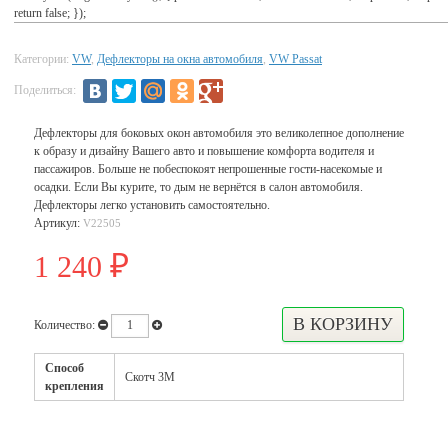
return false; });
Категории:
VW
,
Дефлекторы на окна автомобиля
,
VW Passat
Поделиться:
Дефлекторы для боковых окон автомобиля это великолепное дополнение
к образу и дизайну Вашего авто и повышение комфорта водителя и
пассажиров. Больше не побеспокоят непрошенные гости-насекомые и
осадки. Если Вы курите, то дым не вернётся в салон автомобиля.
Дефлекторы легко установить самостоятельно.
Артикул:
V22505
1 240
₽
Количество:
Способ
Скотч 3М
крепления