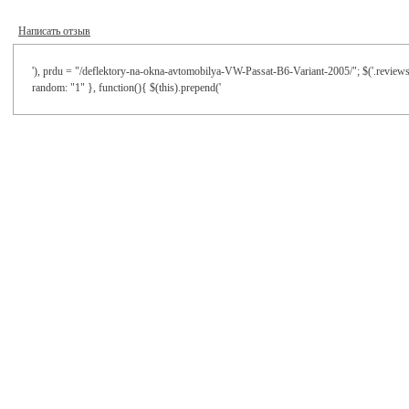
Написать отзыв
'), prdu = "/deflektory-na-okna-avtomobilya-VW-Passat-B6-Variant-2005/"; $('.reviews-
random: "1" }, function(){ $(this).prepend('