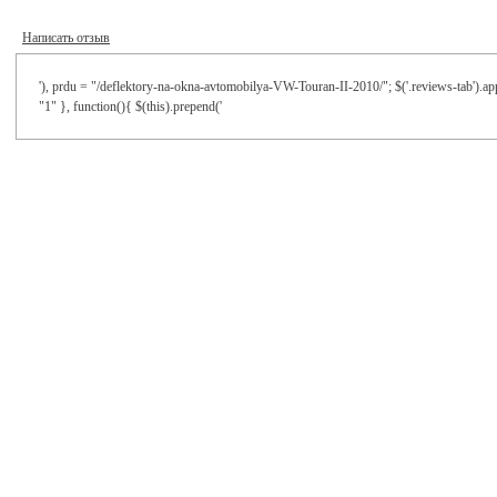
Написать отзыв
'), prdu = "/deflektory-na-okna-avtomobilya-VW-Touran-II-2010/"; $('.reviews-tab').ap
"1" }, function(){ $(this).prepend('