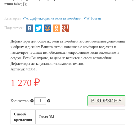
return false; });
Категории:
VW
,
Дефлекторы на окна автомобиля
,
VW Touran
Поделиться:
Дефлекторы для боковых окон автомобиля это великолепное дополнение
к образу и дизайну Вашего авто и повышение комфорта водителя и
пассажиров. Больше не побеспокоят непрошенные гости-насекомые и
осадки. Если Вы курите, то дым не вернётся в салон автомобиля.
Дефлекторы легко установить самостоятельно.
Артикул:
V23510
1 270
₽
Количество:
Способ
Скотч 3М
крепления