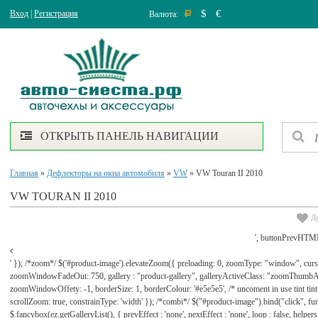
$
€
Вход
|
Регистрация
Валюта:
Р
ОТКРЫТЬ ПАНЕЛЬ НАВИГАЦИИ
Главная
»
Дефлекторы на окна автомобиля
»
VW
» VW Touran II 2010
VW TOURAN II 2010
Д
', buttonPrevHTML
' }); /*zoom*/ $('#product-image').elevateZoom({ preloading: 0, zoomType: "window", cu
zoomWindowFadeOut: 750, gallery : "product-gallery", galleryActiveClass: "zoomThu
zoomWindowOffety: -1, borderSize: 1, borderColour: '#e5e5e5', /* uncoment in use tint tint: tr
scrollZoom: true, constrainType: 'width' }); /*combi*/ $("#product-image").bind("click", func
$.fancybox(ez.getGalleryList(), { prevEffect : 'none', nextEffect : 'none', loop : false, helpers : 