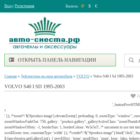
$
€
Вход
|
Регистрация
Валюта:
Р
ОТКРЫТЬ ПАНЕЛЬ НАВИГАЦИИ
Главная
»
Дефлекторы на окна автомобиля
»
VOLVO
» Volvo S40 I Sd 1995-2003
VOLVO S40 I SD 1995-2003
Д
', buttonPrevHTML
' }); /*zoom*/ $('#product-image').elevateZoom({ preloading: 0, zoomType: "window", cu
zoomWindowFadeOut: 750, gallery : "product-gallery", galleryActiveClass: "zoomThu
zoomWindowOffety: -1, borderSize: 1, borderColour: '#e5e5e5', /* uncoment in use tint tint: tr
scrollZoom: true, constrainType: 'width' }); /*combi*/ $("#product-image").bind("click", func
$.fancybox(ez.getGalleryList(), { prevEffect : 'none', nextEffect : 'none', loop : false, helpers : 