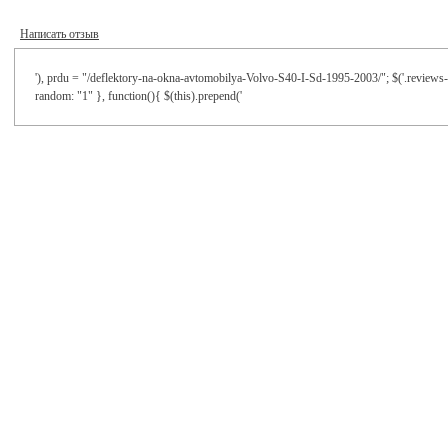
Написать отзыв
'), prdu = "/deflektory-na-okna-avtomobilya-Volvo-S40-I-Sd-1995-2003/"; $('.reviews-ta
random: "1" }, function(){ $(this).prepend('