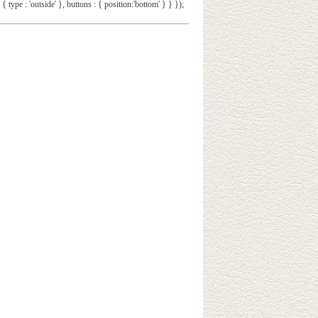
 { type : 'outside' }, buttons : { position:'bottom' } } });