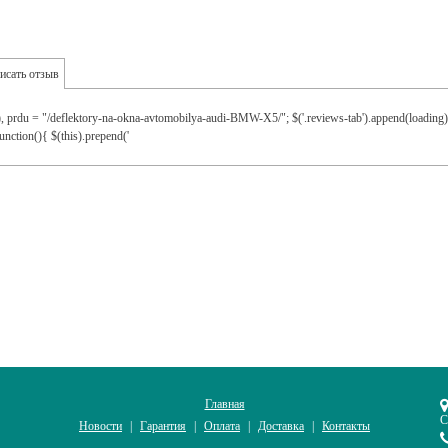
исать отзыв
), prdu = "/deflektory-na-okna-avtomobilya-audi-BMW-X5/"; $('.reviews-tab').append(loading) 
unction(){ $(this).prepend('
Главная
С
Новости
Гарантия
Оплата
Доставка
Контакты
|
|
|
|