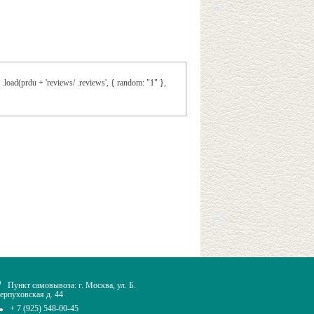
.load(prdu + 'reviews/ .reviews', { random: "1" },
Пункт самовывоза: г. Москва, ул. Б.
ерпуховская д. 44
+ 7 (925) 548-00-45