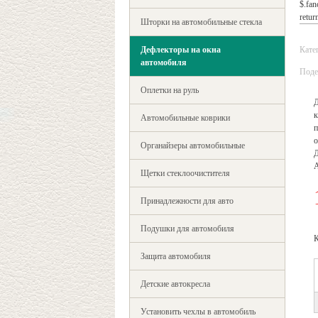
$.fan
return
Шторки на автомобильные стекла
Дефлекторы на окна
Кате
автомобиля
Поде
Оплетки на руль
Д
к
Автомобильные коврики
п
о
Органайзеры автомобильные
Д
Щетки стеклоочистителя
Принадлежности для авто
Подушки для автомобиля
К
Защита автомобиля
Детские автокресла
Установить чехлы в автомобиль