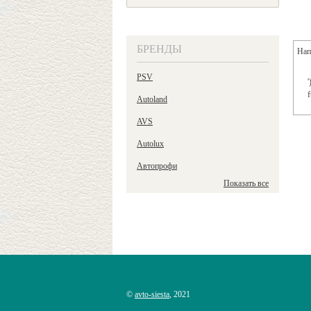
БРЕНДЫ
Нап
PSV
'
f
Autoland
AVS
Autolux
Автопрофи
Показать все
©
avto-siesta
, 2021