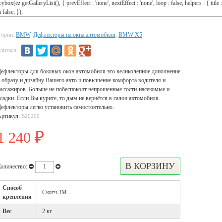
cybox(ez.getGalleryList(), { prevEffect : 'none', nextEffect : 'none', loop : false, helpers : { title :
 false; });
гории:
BMW
,
Дефлекторы на окна автомобиля
,
BMW X5
литься:
ефлекторы для боковых окон автомобиля это великолепное дополнение
 образу и дизайну Вашего авто и повышение комфорта водителя и
ассажиров. Больше не побеспокоят непрошенные гости-насекомые и
садки. Если Вы курите, то дым не вернётся в салон автомобиля.
ефлекторы легко установить самостоятельно.
Артикул:
B20200
1 240
₽
оличество:
Способ
Скотч 3М
крепления
Вес
2 кг