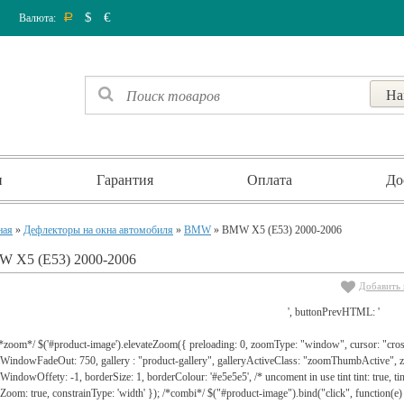
$
€
Валюта:
Р
и
Гарантия
Оплата
До
ная
»
Дефлекторы на окна автомобиля
»
BMW
» BMW X5 (E53) 2000-2006
 X5 (E53) 2000-2006
Добавить 
', buttonPrevHTML: '
 /*zoom*/ $('#product-image').elevateZoom({ preloading: 0, zoomType: "window", cursor: "c
WindowFadeOut: 750, gallery : "product-gallery", galleryActiveClass: "zoomThumbActive
indowOffety: -1, borderSize: 1, borderColour: '#e5e5e5', /* uncoment in use tint tint: true, tint
lZoom: true, constrainType: 'width' }); /*combi*/ $("#product-image").bind("click", function(e) 