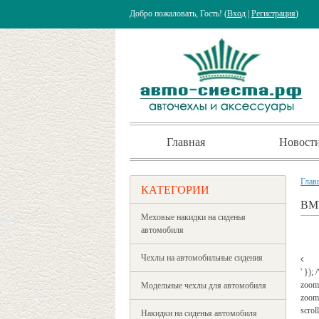
Добро пожаловать, Гость! (
Вход
|
Регистрация
)
Главная
Новост
Глав
КАТЕГОРИИ
BMW
Меховые накидки на сиденья
автомобиля
Чехлы на автомобильные сидения
' });
zoom
Модельные чехлы для автомобиля
zoomW
scrol
Накидки на сиденья автомобиля