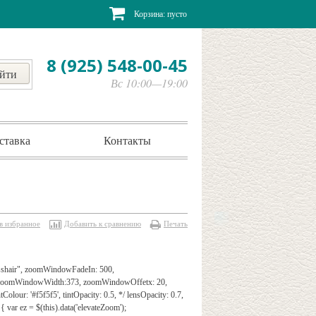
Корзина:
пусто
8 (925) 548-00-45
Вс 10:00—19:00
ставка
Контакты
в избранное
Добавить к сравнению
Печать
rosshair", zoomWindowFadeIn: 500,
", zoomWindowWidth:373, zoomWindowOffetx: 20,
Colour: '#f5f5f5', tintOpacity: 0.5, */ lensOpacity: 0.7,
{ var ez = $(this).data('elevateZoom');