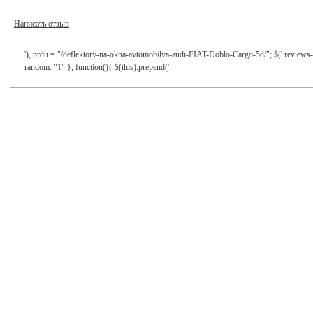
Написать отзыв
'), prdu = "/deflektory-na-okna-avtomobilya-audi-FIAT-Doblo-Cargo-5d/"; $('.reviews-ta
random: "1" }, function(){ $(this).prepend('