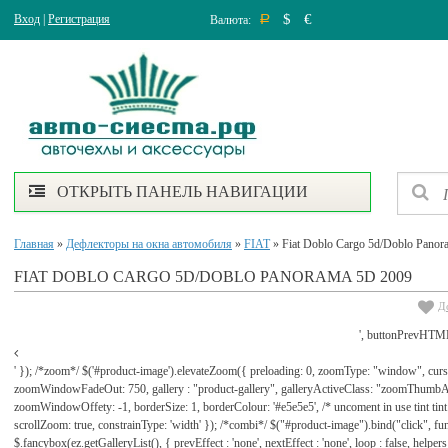
$
€
Вход
|
Регистрация
Валюта:
Р
ОТКРЫТЬ ПАНЕЛЬ НАВИГАЦИИ
Главная
»
Дефлекторы на окна автомобиля
»
FIAT
» Fiat Doblo Cargo 5d/Doblo Panor
FIAT DOBLO CARGO 5D/DOBLO PANORAMA 5D 2009
Д
', buttonPrevHTML
' }); /*zoom*/ $('#product-image').elevateZoom({ preloading: 0, zoomType: "window", cu
zoomWindowFadeOut: 750, gallery : "product-gallery", galleryActiveClass: "zoomThu
zoomWindowOffety: -1, borderSize: 1, borderColour: '#e5e5e5', /* uncoment in use tint tint: tr
scrollZoom: true, constrainType: 'width' }); /*combi*/ $("#product-image").bind("click", func
$.fancybox(ez.getGalleryList(), { prevEffect : 'none', nextEffect : 'none', loop : false, helpers : 