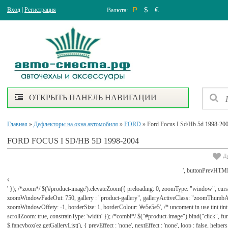
$
€
Вход
|
Регистрация
Валюта:
Р
ОТКРЫТЬ ПАНЕЛЬ НАВИГАЦИИ
Главная
»
Дефлекторы на окна автомобиля
»
FORD
» Ford Focus I Sd/Hb 5d 1998-20
FORD FOCUS I SD/HB 5D 1998-2004
Д
', buttonPrevHTML
' }); /*zoom*/ $('#product-image').elevateZoom({ preloading: 0, zoomType: "window", cu
zoomWindowFadeOut: 750, gallery : "product-gallery", galleryActiveClass: "zoomThu
zoomWindowOffety: -1, borderSize: 1, borderColour: '#e5e5e5', /* uncoment in use tint tint: tr
scrollZoom: true, constrainType: 'width' }); /*combi*/ $("#product-image").bind("click", func
$.fancybox(ez.getGalleryList(), { prevEffect : 'none', nextEffect : 'none', loop : false, helpers : 