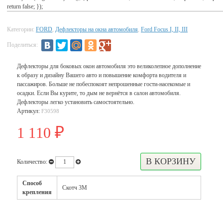
return false; });
Категории:
FORD
,
Дефлекторы на окна автомобиля
,
Ford Focus I, II, III
Поделиться:
Дефлекторы для боковых окон автомобиля это великолепное дополнение
к образу и дизайну Вашего авто и повышение комфорта водителя и
пассажиров. Больше не побеспокоят непрошенные гости-насекомые и
осадки. Если Вы курите, то дым не вернётся в салон автомобиля.
Дефлекторы легко установить самостоятельно.
Артикул:
F30598
1 110
₽
Количество:
Способ
Скотч 3М
крепления