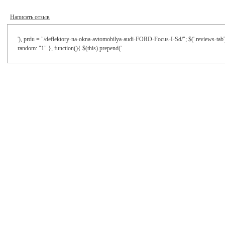
Написать отзыв
'), prdu = "/deflektory-na-okna-avtomobilya-audi-FORD-Focus-I-Sd/"; $('.reviews-tab')
random: "1" }, function(){ $(this).prepend('