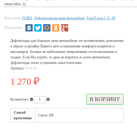
return false; });
Категории:
FORD
,
Дефлекторы на окна автомобиля
,
Ford Focus I, II, III
Поделиться:
Дефлекторы для боковых окон автомобиля это великолепное дополнение
к образу и дизайну Вашего авто и повышение комфорта водителя и
пассажиров. Больше не побеспокоят непрошенные гости-насекомые и
осадки. Если Вы курите, то дым не вернётся в салон автомобиля.
Дефлекторы легко установить самостоятельно.
Артикул:
F33110
1 270
₽
Количество:
Способ
Скотч 3М
крепления