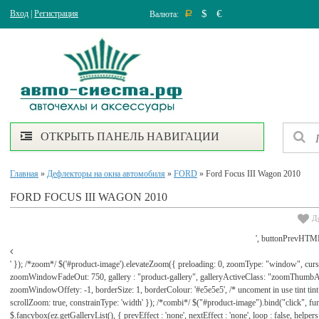
$
€
Вход
|
Регистрация
Валюта:
Р
ОТКРЫТЬ ПАНЕЛЬ НАВИГАЦИИ
Главная
»
Дефлекторы на окна автомобиля
»
FORD
» Ford Focus III Wagon 2010
FORD FOCUS III WAGON 2010
Д
', buttonPrevHTML
' }); /*zoom*/ $('#product-image').elevateZoom({ preloading: 0, zoomType: "window", cu
zoomWindowFadeOut: 750, gallery : "product-gallery", galleryActiveClass: "zoomThu
zoomWindowOffety: -1, borderSize: 1, borderColour: '#e5e5e5', /* uncoment in use tint tint: tr
scrollZoom: true, constrainType: 'width' }); /*combi*/ $("#product-image").bind("click", func
$.fancybox(ez.getGalleryList(), { prevEffect : 'none', nextEffect : 'none', loop : false, helpers : 