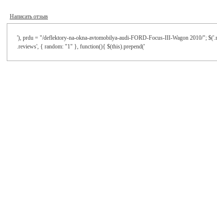
Написать отзыв
'), prdu = "/deflektory-na-okna-avtomobilya-audi-FORD-Focus-III-Wagon 2010/"; $('.re
.reviews', { random: "1" }, function(){ $(this).prepend('