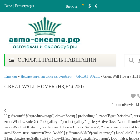
$
€
Вход
|
Регистрация
Валюта:
Р
ОТКРЫТЬ ПАНЕЛЬ НАВИГАЦИИ
Главная
»
Дефлекторы на окна автомобиля
»
GREAT WALL
» Great Wall Hover (H3,H
GREAT WALL HOVER (H3,H5) 2005
Д
', buttonPrevHTML
' }); /*zoom*/ $('#product-image').elevateZoom({ preloading: 0, zoomType: "window", cu
zoomWindowFadeOut: 750, gallery : "product-gallery", galleryActiveClass: "zoomThu
zoomWindowOffety: -1, borderSize: 1, borderColour: '#e5e5e5', /* uncoment in use tint tint: tr
scrollZoom: true, constrainType: 'width' }); /*combi*/ $("#product-image").bind("click", func
$.fancybox(ez.getGalleryList(), { prevEffect : 'none', nextEffect : 'none', loop : false, helpers : 