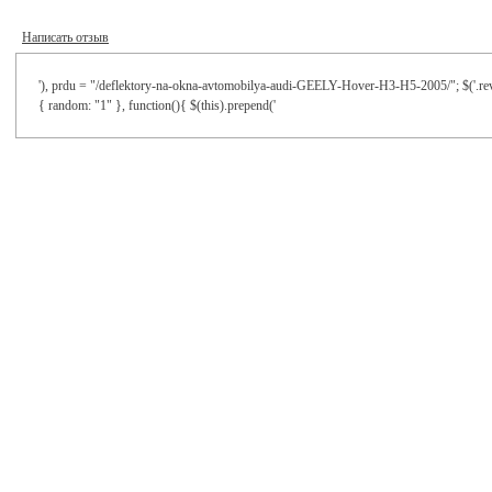
Написать отзыв
'), prdu = "/deflektory-na-okna-avtomobilya-audi-GEELY-Hover-H3-H5-2005/"; $('.revie
{ random: "1" }, function(){ $(this).prepend('