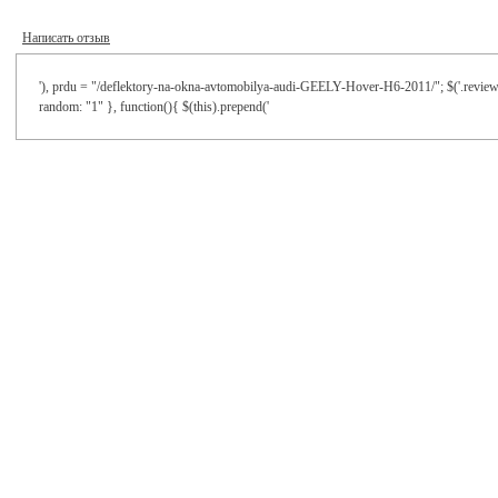
Написать отзыв
'), prdu = "/deflektory-na-okna-avtomobilya-audi-GEELY-Hover-H6-2011/"; $('.reviews-
random: "1" }, function(){ $(this).prepend('