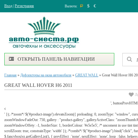
$
€
Вход
|
Регистрация
Валюта:
Р
ОТКРЫТЬ ПАНЕЛЬ НАВИГАЦИИ
Главная
»
Дефлекторы на окна автомобиля
»
GREAT WALL
» Great Wall Hover H6 2
GREAT WALL HOVER H6 2011
Д
', buttonPrevHTML
' }); /*zoom*/ $('#product-image').elevateZoom({ preloading: 0, zoomType: "window", cu
zoomWindowFadeOut: 750, gallery : "product-gallery", galleryActiveClass: "zoomThu
zoomWindowOffety: -1, borderSize: 1, borderColour: '#e5e5e5', /* uncoment in use tint tint: tr
scrollZoom: true, constrainType: 'width' }); /*combi*/ $("#product-image").bind("click", func
$.fancybox(ez.getGalleryList(), { prevEffect : 'none', nextEffect : 'none', loop : false, helpers : 