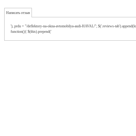
Написать отзыв
'), prdu = "/deflektory-na-okna-avtomobilya-audi-HAVAL/"; $('.reviews-tab').append(loa
function(){ $(this).prepend('