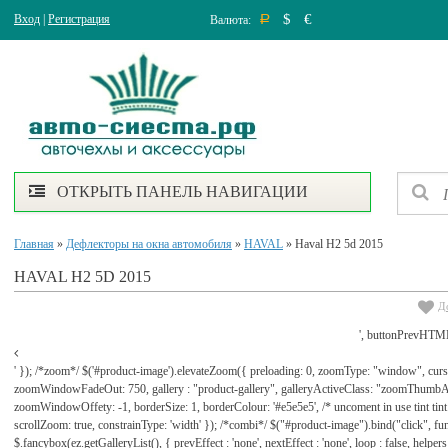
$
€
Вход
|
Регистрация
Валюта:
Р
ОТКРЫТЬ ПАНЕЛЬ НАВИГАЦИИ
Главная
»
Дефлекторы на окна автомобиля
»
HAVAL
» Haval H2 5d 2015
HAVAL H2 5D 2015
Д
', buttonPrevHTML
' }); /*zoom*/ $('#product-image').elevateZoom({ preloading: 0, zoomType: "window", cu
zoomWindowFadeOut: 750, gallery : "product-gallery", galleryActiveClass: "zoomThu
zoomWindowOffety: -1, borderSize: 1, borderColour: '#e5e5e5', /* uncoment in use tint tint: tr
scrollZoom: true, constrainType: 'width' }); /*combi*/ $("#product-image").bind("click", func
$.fancybox(ez.getGalleryList(), { prevEffect : 'none', nextEffect : 'none', loop : false, helpers : 