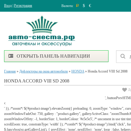
$
€
Вход
|
Регистрация
Валюта:
Р
ОТКРЫТЬ ПАНЕЛЬ НАВИГАЦИИ
Главная
»
Дефлекторы на окна автомобиля
»
HONDA
» Honda Accord VIII Sd 2008
HONDA ACCORD VIII SD 2008
Д
', buttonPrevHTML
' }); /*zoom*/ $('#product-image').elevateZoom({ preloading: 0, zoomType: "window", cu
zoomWindowFadeOut: 750, gallery : "product-gallery", galleryActiveClass: "zoomThu
zoomWindowOffety: -1, borderSize: 1, borderColour: '#e5e5e5', /* uncoment in use tint tint: tr
scrollZoom: true, constrainType: 'width' }); /*combi*/ $("#product-image").bind("click", func
$.fancybox(ez.getGalleryList(), { prevEffect : 'none', nextEffect : 'none', loop : false, helpers : 