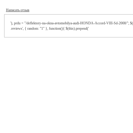
Написать отзыв
'), prdu = "/deflektory-na-okna-avtomobilya-audi-HONDA-Accord-VIII-Sd-2008/"; $('.r
.reviews', { random: "1" }, function(){ $(this).prepend('