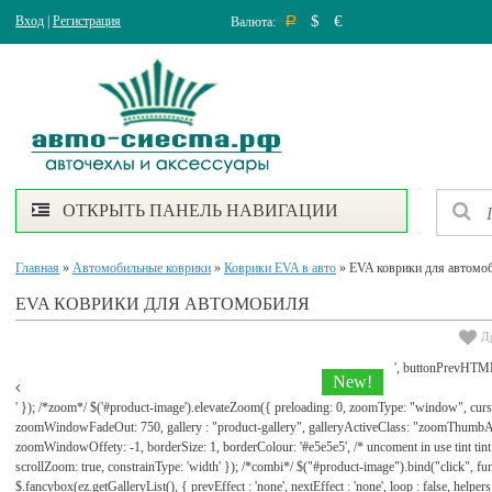
$
€
Вход
|
Регистрация
Валюта:
Р
ОТКРЫТЬ ПАНЕЛЬ НАВИГАЦИИ
Главная
»
Автомобильные коврики
»
Коврики EVA в авто
» EVA коврики для автомо
EVA КОВРИКИ ДЛЯ АВТОМОБИЛЯ
Д
', buttonPrevHTML
New!
' }); /*zoom*/ $('#product-image').elevateZoom({ preloading: 0, zoomType: "window", cu
zoomWindowFadeOut: 750, gallery : "product-gallery", galleryActiveClass: "zoomThu
zoomWindowOffety: -1, borderSize: 1, borderColour: '#e5e5e5', /* uncoment in use tint tint: tr
scrollZoom: true, constrainType: 'width' }); /*combi*/ $("#product-image").bind("click", func
$.fancybox(ez.getGalleryList(), { prevEffect : 'none', nextEffect : 'none', loop : false, helpers : 